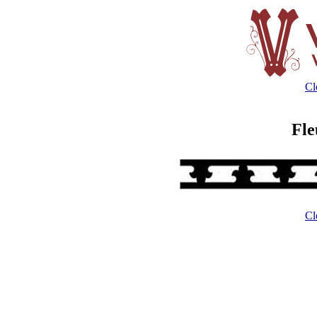
Cl
Fle
Cl